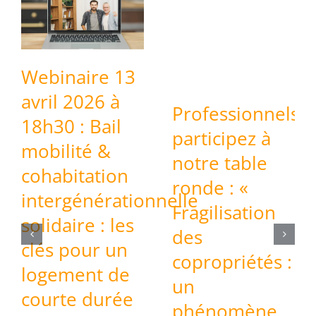
3
Webinaire –
Violences
Professionnels,
conjugales &
participez à
logement
notre table
jeudi 21 mai à
ronde : «
ionnelle
18h30
Fragilisation
18 mai 2026
des
copropriétés :
un
phénomène