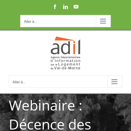
Passer
Facebook
LinkedIn
YouTube
au
contenu
Aller à...
Aller à...
Webinaire :
Décence des