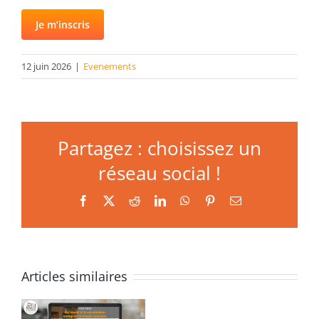
Je m’inscris
12 juin 2026
|
Evenements
Partagez : choisissez un
réseau social !
Facebook
X
Reddit
LinkedIn
WhatsApp
Pinterest
Email
Articles similaires