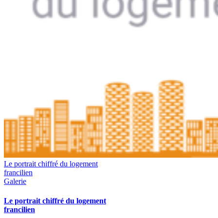
Le portrait chiffré du logement
francilien
Galerie
Le portrait chiffré du logement
francilien