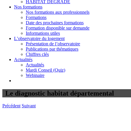
HABITAT DÉGRADÉ
Nos formations
Nos formations aux professionnels
Formations
Date des prochaines formations
Formation disponible sur demande
Informations utiles
L’observatoire du logement
Présentation de l’observatoire
Publications par thématiques
Chiffres clés
Actualités
Actualités
Mardi Conseil (Quiz)
Webinaire
Le diagnostic habitat départemental
Précédent
Suivant
Voir
l'image
agrandie