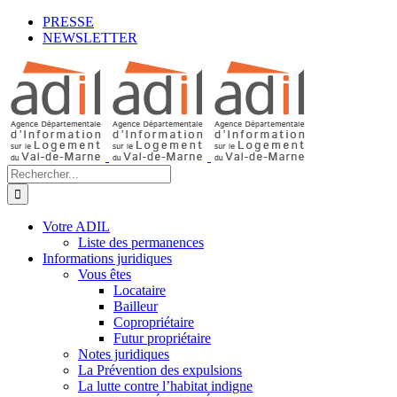
Passer
Facebook
LinkedIn
YouTube
PRESSE
au
NEWSLETTER
contenu
Rechercher:
Votre ADIL
Liste des permanences
Informations juridiques
Vous êtes
Locataire
Bailleur
Copropriétaire
Futur propriétaire
Notes juridiques
La Prévention des expulsions
La lutte contre l’habitat indigne