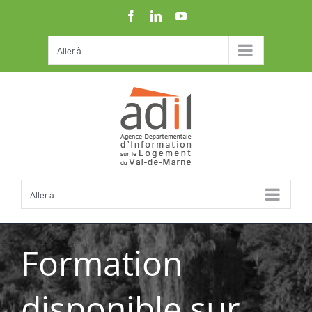
Passer
Facebook
LinkedIn
YouTube
au
contenu
Aller à...
Aller à...
Formation
disponible sur