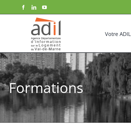
Passer
Facebook
LinkedIn
YouTube
au
contenu
Votre ADIL
Formations