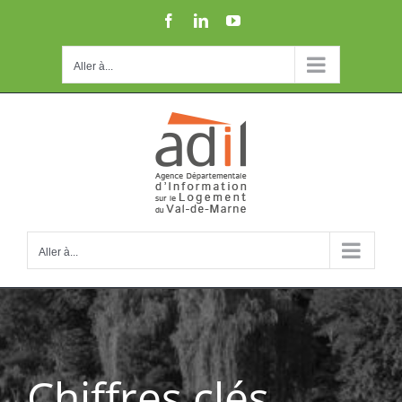
Passer
Facebook
LinkedIn
YouTube
au
contenu
Aller à...
Aller à...
Chiffres clés