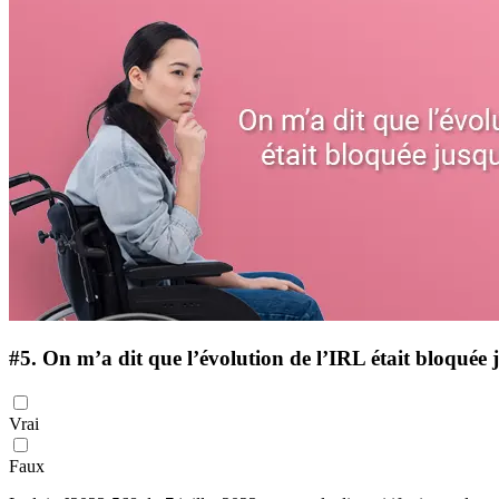
#5.
On m’a dit que l’évolution de l’IRL était bloquée
Vrai
Faux