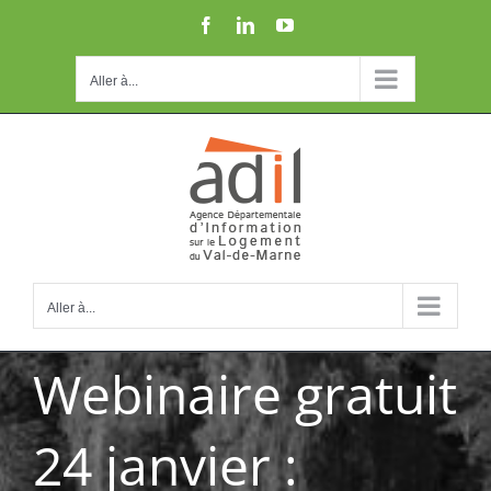
Passer
Facebook
LinkedIn
YouTube
au
contenu
Aller à...
Aller à...
Webinaire gratuit
24 janvier :