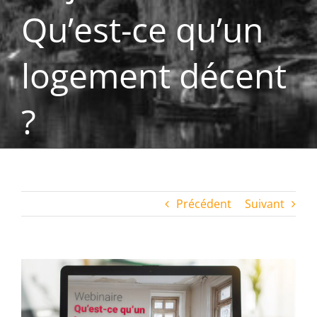
Qu’est-ce qu’un
logement décent
?
Précédent
Suivant
Voir
l'image
agrandie