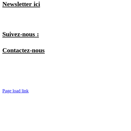
Newsletter ici
Je m'inscris et je choisis mes listes
Suivez-nous :
Contactez-nous
Par téléphone
Par mail
En physique
Spécial copro (En visio)
Page load link
Aller
en
haut