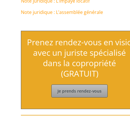
Note juridique : L’impayé locatif
Note juridique : L’assemblée générale
Prenez rendez-vous en visi
avec un juriste spécialisé
dans la copropriété
(GRATUIT)
Je prends rendez-vous