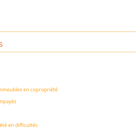
s
 immeubles en copropriété
 impayés
été en difficultés