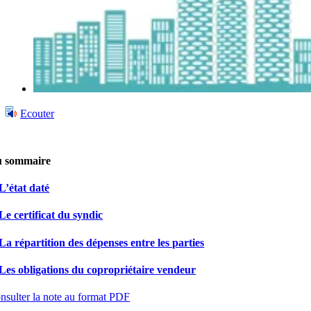
Ecouter
 sommaire
 L’état daté
 Le certificat du syndic
 La répartition des dépenses entre les parties
 Les obligations du copropriétaire vendeur
nsulter la note au format PDF