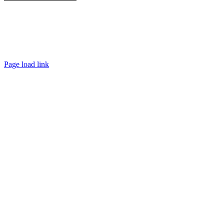
Par téléphone
Par mail
En physique
Spécial copro (En visio)
Page load link
Aller
en
haut