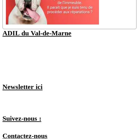
ADIL du Val-de-Marne
48 Av. Pierre Brossolette
94000 Créteil
(Nos juristes sont disponibles uniquement sur rendez-vous, vous
pouvez
consulter nos permanences ici
)
Newsletter ici
Je m'inscris et je choisis mes listes
Suivez-nous :
Contactez-nous