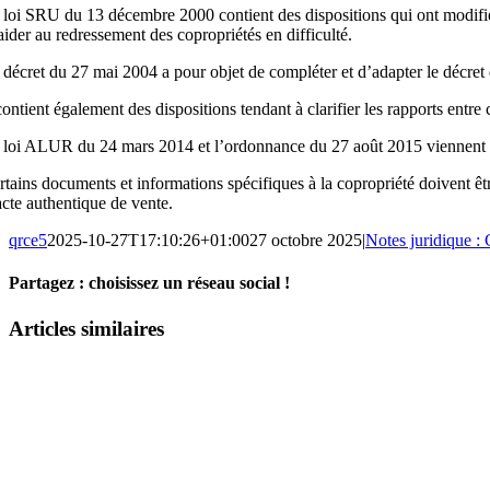
 loi SRU du 13 décembre 2000 contient des dispositions qui ont modifié la
 aider au redressement des copropriétés en difficulté.
 décret du 27 mai 2004 a pour objet de compléter et d’adapter le décret
 contient également des dispositions tendant à clarifier les rapports entre
 loi ALUR du 24 mars 2014 et l’ordonnance du 27 août 2015 viennent pré
rtains documents et informations spécifiques à la copropriété doivent êtr
acte authentique de vente.
qrce5
2025-10-27T17:10:26+01:00
27 octobre 2025
|
Notes juridique :
Partagez : choisissez un réseau social !
Facebook
X
Reddit
LinkedIn
WhatsApp
Pinterest
Email
Articles similaires