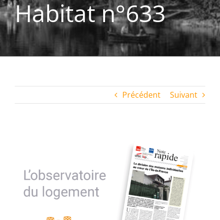
Habitat n°633
Précédent
Suivant
Voir
l'image
agrandie