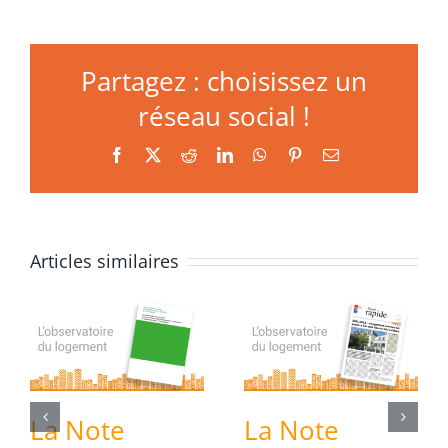
Partagez : choisissez un
réseau social !
Facebook
X
Reddit
LinkedIn
WhatsApp
Pinterest
Email
Articles similaires
La Note
La Note