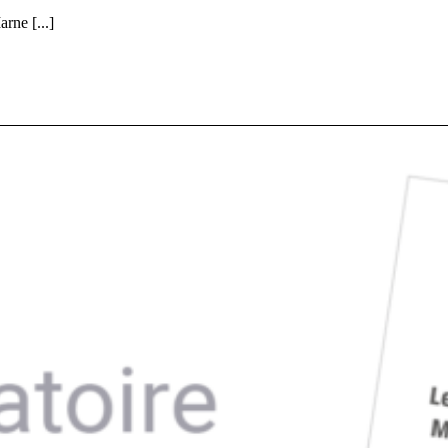
rne [...]