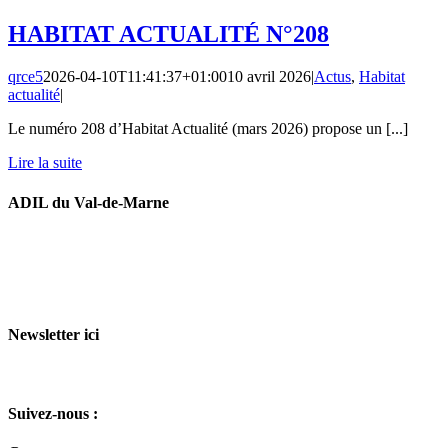
HABITAT ACTUALITÉ N°208
qrce5
2026-04-10T11:41:37+01:00
10 avril 2026
|
Actus
,
Habitat
actualité
|
Le numéro 208 d’Habitat Actualité (mars 2026) propose un [...]
Lire la suite
ADIL du Val-de-Marne
48 Av. Pierre Brossolette
94000 Créteil
(Nos juristes sont disponibles uniquement sur rendez-vous, vous
pouvez
consulter nos permanences ici
)
Newsletter ici
Je m'inscris et je choisis mes listes
Suivez-nous :