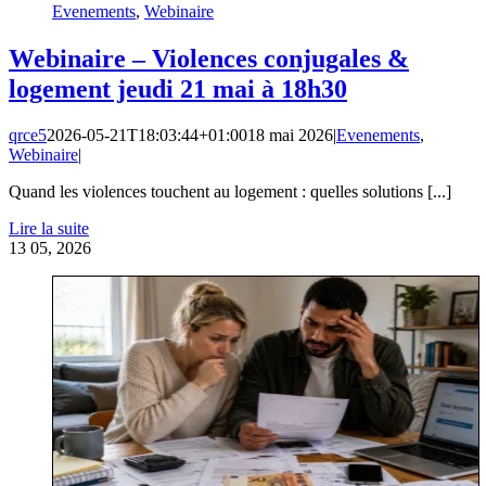
Evenements
,
Webinaire
Webinaire – Violences conjugales &
logement jeudi 21 mai à 18h30
qrce5
2026-05-21T18:03:44+01:00
18 mai 2026
|
Evenements
,
Webinaire
|
Quand les violences touchent au logement : quelles solutions [...]
Lire la suite
13
05, 2026