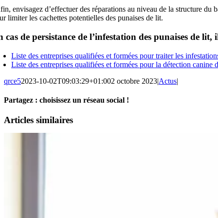
fin, envisagez d’effectuer des réparations au niveau de la structure du bâ
ur limiter les cachettes potentielles des punaises de lit.
 cas de persistance de l’infestation des punaises de lit, 
Liste des entreprises qualifiées et formées pour traiter les infestatio
Liste des entreprises qualifiées et formées pour la détection canine d
qrce5
2023-10-02T09:03:29+01:00
2 octobre 2023
|
Actus
|
Partagez : choisissez un réseau social !
Facebook
X
Reddit
LinkedIn
WhatsApp
Pinterest
Email
Articles similaires