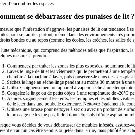
iter d’encombrer les espaces
omment se débarrasser des punaises de lit ?
mesure que l’infestation s’aggrave, les punaises de lit ont tendance à s
biles pour se faufiler partout, même dans des environnements très prop
droits bondés ou au repos (comme les écoles, les crèches, les salles de s
 lutte mécanique, qui comprend des méthodes telles que l’aspiration, la ch
elques mesures à prendre :
Commencez par traiter les zones les plus exposées, notamment le li
Lavez le linge de lit et les vêtements qui le permettent à une tempér
chambre à la machine à laver, puis conservez-le dans des sacs plastiq
Séchez le linge au sèche-linge pendant au moins 30 minutes à une 
Utilisez soigneusement un appareil à vapeur sèche à une température 
Congelez le linge ou de petits objets à une température de -20°C p
Aspirez soigneusement les œufs, les nymphes et les adultes visibles à
de le jeter dans une poubelle extérieure. Nettoyez également le con
Utilisez une brosse pour nettoyer à sec ou avec un produit de surface 
le brossage ne les tue pas, il doit donc être suivi d’une aspiration 
rsque vous décidez de vous débarrasser de meubles infestés, assurez-vous
ivent en aucun cas être vendus ou jetés dans la rue, mais plutôt être ach