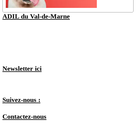
ADIL du Val-de-Marne
48 Av. Pierre Brossolette
94000 Créteil
(Nos juristes sont disponibles uniquement sur rendez-vous, vous
pouvez
consulter nos permanences ici
)
Newsletter ici
Je m'inscris et je choisis mes listes
Suivez-nous :
Contactez-nous
Par téléphone