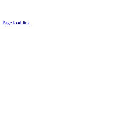
Par mail
En physique
Spécial copro (En visio)
Page load link
Aller
en
haut