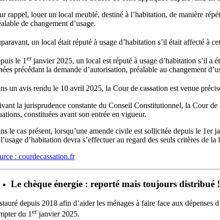
ur rappel, louer un local meublé, destiné à l’habitation, de manière répét
éalable de changement d’usage.
paravant, un local était réputé à usage d’habitation s’il était affecté à ce
er
puis le 1
janvier 2025, un local est réputé à usage d’habitation s’il a ét
nées précédant la demande d’autorisation, préalable au changement d’u
ns un avis rendu le 10 avril 2025, la Cour de cassation est venue précise
ivant la jurisprudence constante du Conseil Constitutionnel, la Cour de
tuations, constituées avant son entrée en vigueur.
ns le cas présent, lorsqu’une amende civile est sollicitée depuis le 1er 
 l’usage d’habitation devra s’effectuer au regard des seuls critères de la 
urce : courdecassation.fr
Le chèque énergie : reporté mais toujours distribué 
stauré depuis 2018 afin d’aider les ménages à faire face aux dépenses d’
er
mpter du 1
janvier 2025.