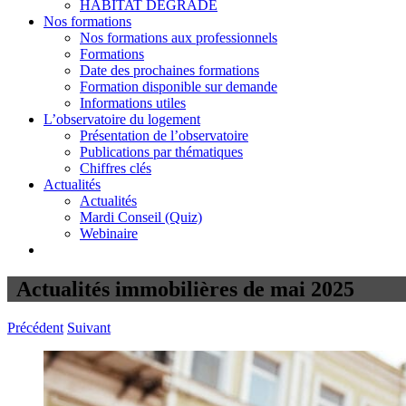
HABITAT DÉGRADÉ
Nos formations
Nos formations aux professionnels
Formations
Date des prochaines formations
Formation disponible sur demande
Informations utiles
L’observatoire du logement
Présentation de l’observatoire
Publications par thématiques
Chiffres clés
Actualités
Actualités
Mardi Conseil (Quiz)
Webinaire
Actualités immobilières de mai 2025
Précédent
Suivant
Voir
l'image
agrandie