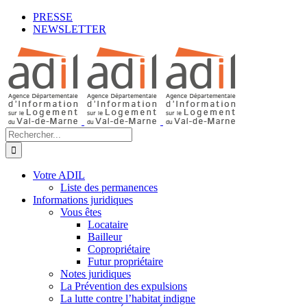
Passer
Facebook
LinkedIn
YouTube
PRESSE
au
NEWSLETTER
contenu
Rechercher:
Votre ADIL
Liste des permanences
Informations juridiques
Vous êtes
Locataire
Bailleur
Copropriétaire
Futur propriétaire
Notes juridiques
La Prévention des expulsions
La lutte contre l’habitat indigne