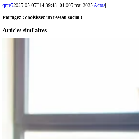
qrce5
2025-05-05T14:39:48+01:00
5 mai 2025
|
Actus
|
Partagez : choisissez un réseau social !
Facebook
X
Reddit
LinkedIn
WhatsApp
Pinterest
Email
Articles similaires