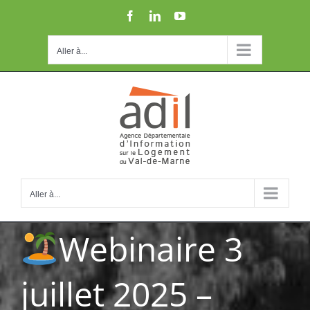
Passer
Facebook
LinkedIn
YouTube
au
contenu
Aller à...
Aller à...
Webinaire 3
juillet 2025 –