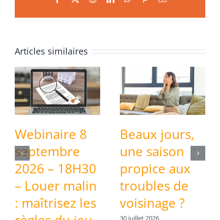
Articles similaires
Beaux jours,
Invitation
W
une saison
gratuite –
s
propice aux
Salon de la
2
troubles de
Copropriété
–
voisinage ?
et de l’Habitat
: 
30 juillet 2026