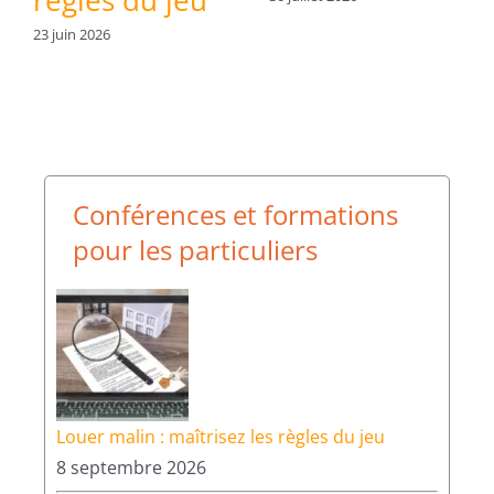
: les 4 et 5
r
novembre
23 
2026
13 juillet 2026
Conférences et formations
pour les particuliers
Louer malin : maîtrisez les règles du jeu