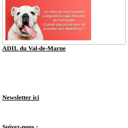
ADIL du Val-de-Marne
48 Av. Pierre Brossolette
94000 Créteil
(Nos juristes sont disponibles uniquement sur rendez-vous, vous
pouvez
consulter nos permanences ici
)
Newsletter ici
Je m'inscris et je choisis mes listes
Suivez-nous :