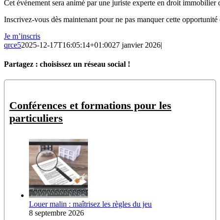
Cet événement sera animé par une juriste experte en droit immobilier
Inscrivez-vous dès maintenant pour ne pas manquer cette opportunité d
Je m’inscris
qrce5
2025-12-17T16:05:14+01:00
27 janvier 2026
|
Partagez : choisissez un réseau social !
Facebook
X
Reddit
LinkedIn
WhatsApp
Pinterest
Email
Conférences et formations pour les
particuliers
Louer malin : maîtrisez les règles du jeu
8 septembre 2026