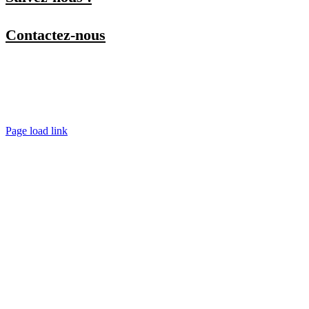
Contactez-nous
Par téléphone
Par mail
En physique
Spécial copro (En visio)
Page load link
Aller
en
haut