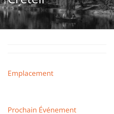
Emplacement
7 Route de Choisy
Créteil
France
94000
Prochain Événement