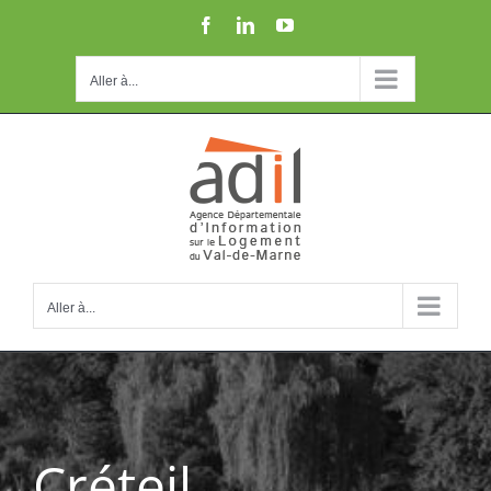
Passer
Facebook
LinkedIn
YouTube
au
contenu
Aller à...
Aller à...
Créteil