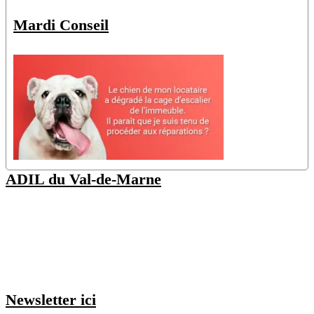
Mardi Conseil
ADIL du Val-de-Marne
48 Av. Pierre Brossolette
94000 Créteil
(Nos juristes sont disponibles uniquement sur rendez-vous, vous
pouvez
consulter nos permanences ici
)
Newsletter ici