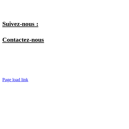
Je m'inscris et je choisis mes listes
Suivez-nous :
Contactez-nous
Par téléphone
Par mail
En physique
Spécial copro (En visio)
Page load link
Aller
en
haut