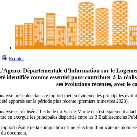
Ecouter
L’
A
gence
D
épartementale d’
I
nformation sur le
L
ogemen
été identifiée comme essentiel pour contribuer à la réa
ses évolutions récentes, avec le 
analyse présentée dans ce rapport met en évidence les principales évolut
t été apportés sur la période plus récente (premiers trimestres 2023).
analyse est réalisée à l’échelle du Val-de-Marne et s’est également attac
ttre en exergue les principales disparités entre les 3 Etablissements Pu
 rapport résulte de la compilation d’une sélection d’indicateurs mobilisé
n du document.