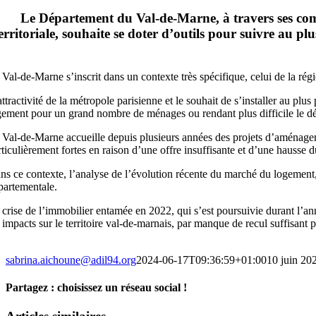
Le Département du Val-de-Marne, à travers ses compé
erritoriale, souhaite se doter d’outils pour suivre au pl
 Val-de-Marne s’inscrit dans un contexte très spécifique, celui de la rég
attractivité de la métropole parisienne et le souhait de s’installer au plu
gement pour un grand nombre de ménages ou rendant plus difficile le dér
 Val-de-Marne accueille depuis plusieurs années des projets d’aménageme
rticulièrement fortes en raison d’une offre insuffisante et d’une hausse
ns ce contexte, l’analyse de l’évolution récente du marché du logement, 
partementale.
 crise de l’immobilier entamée en 2022, qui s’est poursuivie durant l’an
s impacts sur le territoire val-de-marnais, par manque de recul suffisant
sabrina.aichoune@adil94.org
2024-06-17T09:36:59+01:00
10 juin 20
Partagez : choisissez un réseau social !
Facebook
X
Reddit
LinkedIn
WhatsApp
Pinterest
Email