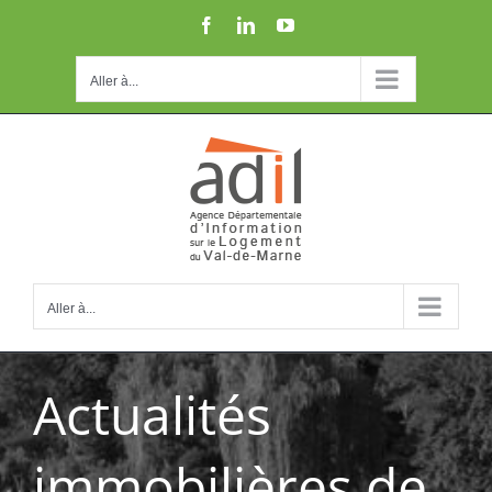
Passer
Facebook
LinkedIn
YouTube
au
contenu
Aller à...
Aller à...
Actualités
immobilières de