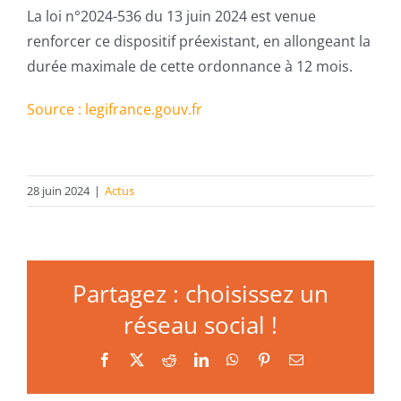
La loi n°2024-536 du 13 juin 2024 est venue
renforcer ce dispositif préexistant, en allongeant la
durée maximale de cette ordonnance à 12 mois.
Source : legifrance.gouv.fr
28 juin 2024
|
Actus
Partagez : choisissez un
réseau social !
Facebook
X
Reddit
LinkedIn
WhatsApp
Pinterest
Email