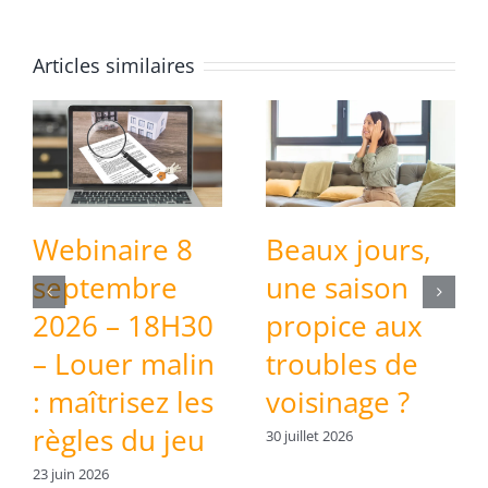
Articles similaires
Invitation
Webinaire 8
gratuite –
septembre
Salon de la
2026 – 18H30
Copropriété
– Louer malin
et de l’Habitat
: maîtrisez les
: les 4 et 5
règles du jeu
novembre
23 juin 2026