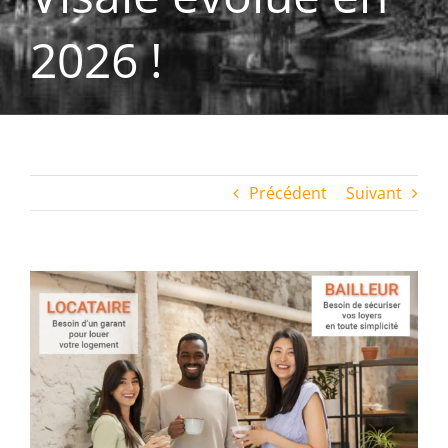
2026 !
Précédent
Suivant
Voir
l'image
agrandie