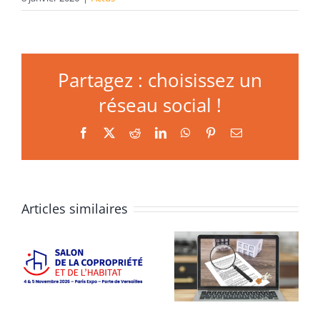
Partagez : choisissez un
réseau social !
Facebook
X
Reddit
LinkedIn
WhatsApp
Pinterest
Email
Articles similaires