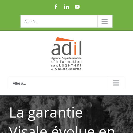
Passer
Facebook
LinkedIn
YouTube
au
contenu
Aller à...
Aller à...
La garantie
Visale évolue en