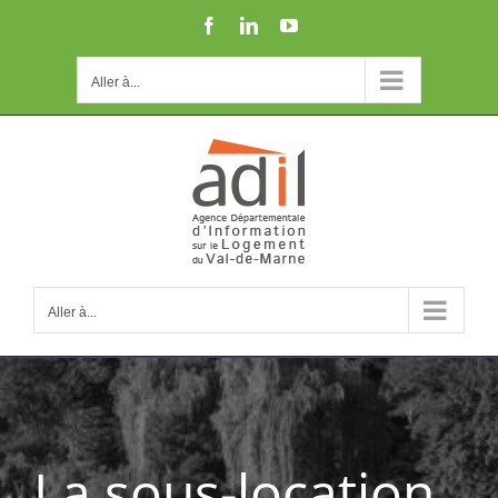
Passer
Facebook
LinkedIn
YouTube
au
contenu
Aller à...
Aller à...
La sous-location