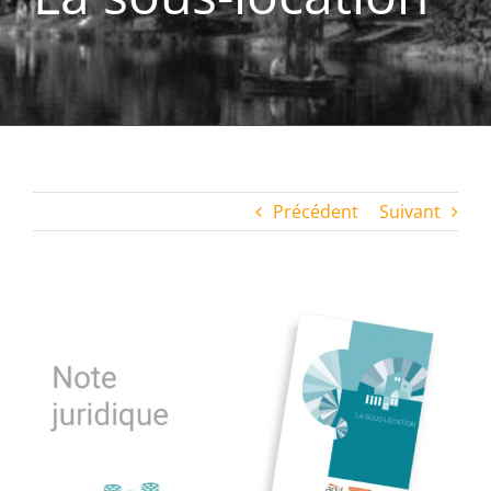
Précédent
Suivant
Voir
l'image
agrandie