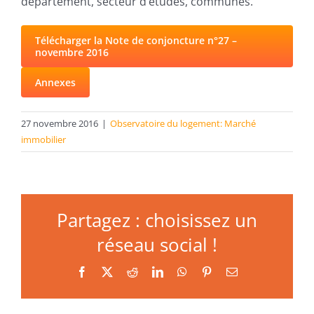
département, secteur d’études, communes.
Télécharger la Note de conjoncture n°27 –
novembre 2016
Annexes
27 novembre 2016
|
Observatoire du logement: Marché
immobilier
Partagez : choisissez un
réseau social !
Facebook
X
Reddit
LinkedIn
WhatsApp
Pinterest
Email