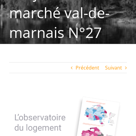
marché val-de-
marnais N°27
Précédent
Suivant
Voir
l'image
agrandie