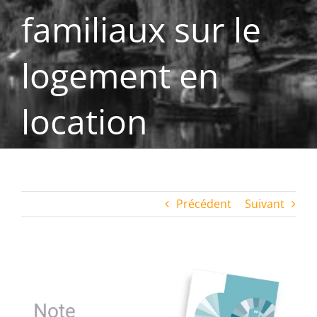
familiaux sur le
logement en
location
Précédent
Suivant
Voir
l'image
agrandie