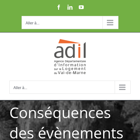
Passer
Facebook
LinkedIn
YouTube
au
contenu
Aller à...
Aller à...
Conséquences
des évènements